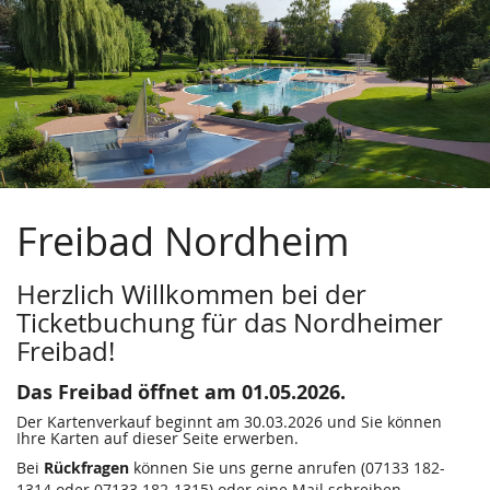
Freibad
Zum
Haupt-
-
Inhalt
springen
Gemeinde
Nordheim
Freibad Nordheim
Herzlich Willkommen bei der
Ticketbuchung für das Nordheimer
Freibad!
Das Freibad öffnet am 01.05.2026.
Der Kartenverkauf beginnt am 30.03.2026 und Sie können
Ihre Karten auf dieser Seite erwerben.
Bei
Rückfragen
können Sie uns gerne anrufen (07133 182-
1314 oder 07133 182-1315) oder eine Mail schreiben