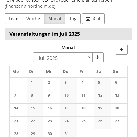
(
finanzen@nordheim.de
).
Liste
Woche
Monat
Tag
iCal
Veranstaltungen im Juli 2025
Monat
Montag
Dienstag
Mittwoch
Donnerstag
Freitag
Samstag
Sonntag
Mo
Di
Mi
Do
Fr
Sa
So
Kalender
1
2
3
4
5
6
Keine Veranstaltungen
Keine Veranstaltungen
Keine Veranstaltungen
Keine Veranstaltungen
Keine Veranstaltung
Keine Veran
7
8
9
10
11
12
13
Keine Veranstaltungen
Keine Veranstaltungen
Keine Veranstaltungen
Keine Veranstaltungen
Keine Veranstaltungen
Keine Veranstaltung
Keine Veran
14
15
16
17
18
19
20
Keine Veranstaltungen
Keine Veranstaltungen
Keine Veranstaltungen
Keine Veranstaltungen
Keine Veranstaltungen
Keine Veranstaltung
Keine Veran
21
22
23
24
25
26
27
Keine Veranstaltungen
Keine Veranstaltungen
Keine Veranstaltungen
Keine Veranstaltungen
Keine Veranstaltungen
Keine Veranstaltung
Keine Veran
28
29
30
31